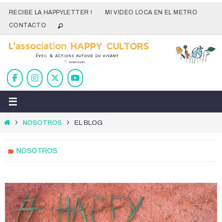
Ir
RECIBE LA HAPPYLETTER !
MI VIDEO LOCA EN EL METRO
al
CONTACTO
contenido
Inicio
NOSOTROS
EL BLOG
NOSOTROS