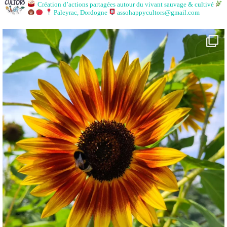
Création d’actions partagées autour du vivant sauvage & cultivé
Paleyrac, Dordogne
assohappycultors@gmail.com