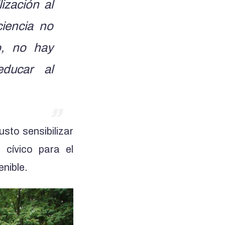
ización al
iencia no
o, no hay
educar al
usto sensibilizar
 cívico para el
nible.