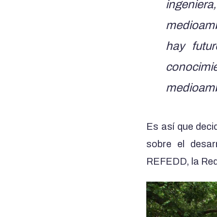
ingeniera
medioamb
hay futu
conocimi
medioambi
Es así que decid
sobre el desar
REFEDD, la Red 