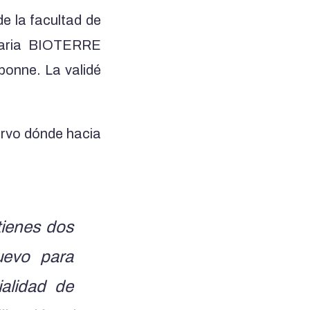
de la facultad de
inaria BIOTERRE
rbonne. La validé
ervo dónde hacia
tienes dos
uevo para
alidad de