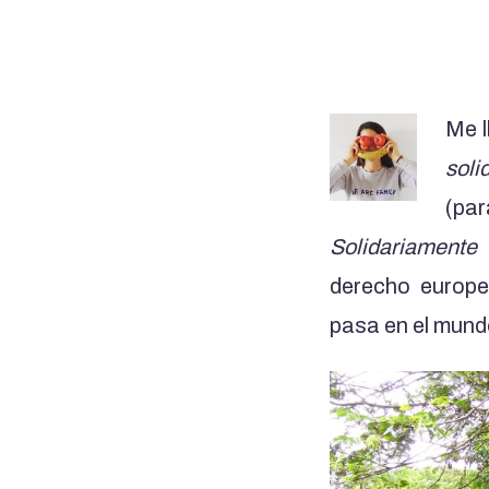
Me l
soli
(par
Solidariamente
q
derecho europeo
pasa en el mundo