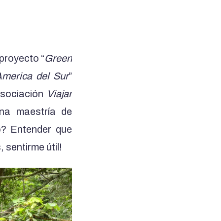
proyecto “
Green
America del Sur
”
 asociación
Viajar
na maestría de
to? Entender que
sentirme útil!