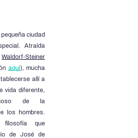
 pequeña ciudad
pecial. Atraída
a
Waldorf-Steiner
ión
aquí
), mucha
tablecerse allí a
de vida diferente,
tuoso de la
de los hombres.
filosofía que
tío de José de