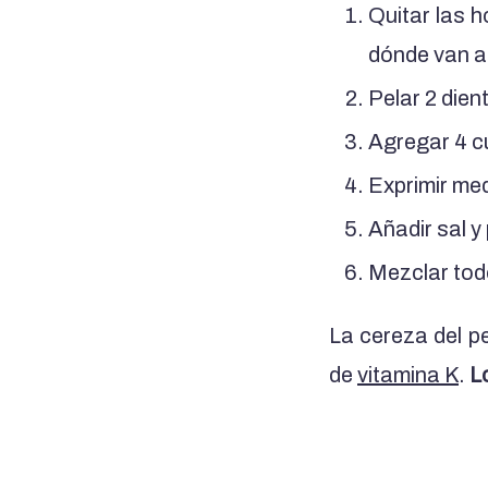
Quitar las h
dónde van a 
Pelar 2 dient
Agregar 4 cu
Exprimir med
Añadir sal y
Mezclar tod
La cereza del p
de
vitamina K
.
Lo