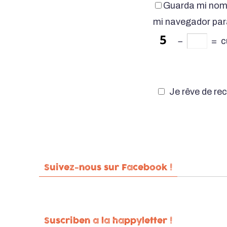
Guarda mi nomb
mi navegador par
−
=
c
Je rêve de rec
Suivez-nous sur Facebook !
Suscriben a la happyletter !