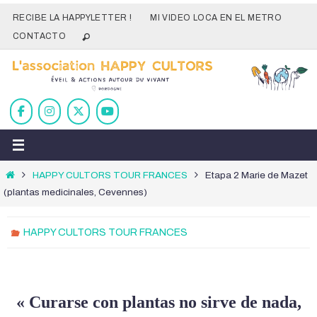
Ir
RECIBE LA HAPPYLETTER !
MI VIDEO LOCA EN EL METRO
al
CONTACTO
contenido
Inicio
HAPPY CULTORS TOUR FRANCES
Etapa 2 Marie de Mazet
(plantas medicinales, Cevennes)
HAPPY CULTORS TOUR FRANCES
«
Curarse con plantas no sirve de nada,