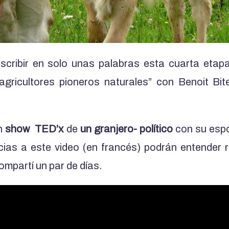
scribir en solo unas palabras esta cuarta etap
agricultores pioneros naturales” con Benoit Bi
un
show TED’x
de
un granjero- político
con su es
cias a este video (en francés) podrán entender
mpartí un par de días.