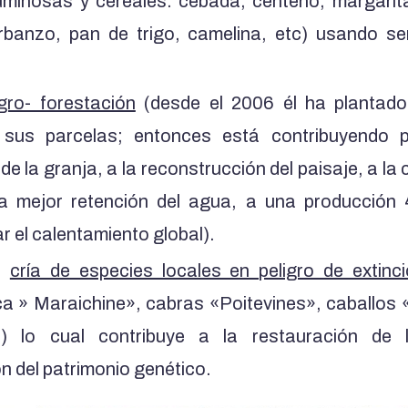
uminosas y cereales: cebada, centeno, margarit
rbanzo, pan de trigo, camelina, etc) usando se
gro- forestación
(desde el 2006 él ha plantad
 sus parcelas; entonces está contribuyendo p
e la granja, a la reconstrucción del paisaje, a la
na mejor retención del agua, a una producció
r el calentamiento global).
la
cría de especies locales en peligro de extinc
ca » Maraichine», cabras «Poitevines», caballos «
») lo cual contribuye a la restauración de 
n del patrimonio genético.