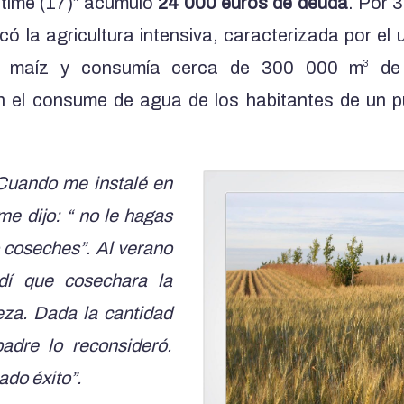
itime (17)” acumuló
24 000 euros de deuda
. Por 
có la agricultura intensiva, caracterizada por el
e maíz y consumía cerca de 300 000 m
de 
3
 el consume de agua de los habitantes de un 
Cuando me instalé en
e dijo: “ no le hagas
 coseches”. Al verano
edí que cosechara la
za. Dada la cantidad
adre lo reconsideró.
do éxito”.