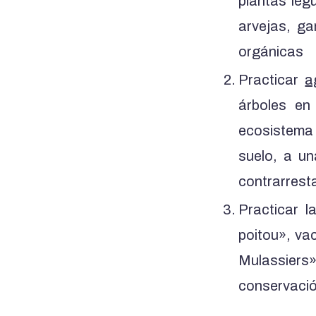
plantas leg
arvejas, ga
orgánicas
Practicar
a
árboles en
ecosistema d
suelo, a u
contrarresta
Practicar 
poitou», va
Mulassiers
conservació