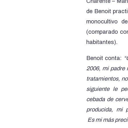
Charente – Mar
de Benoit practi
monocultivo d
(comparado con
habitantes).
Benoit conta:
“
2006, mi padre m
tratamientos, no
siguiente le p
cebada de cerve
producida, mi p
Es mi más precia