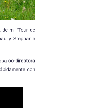
a de mi “Tour de
teau y Stephanie
posa
co-directora
 rápidamente con