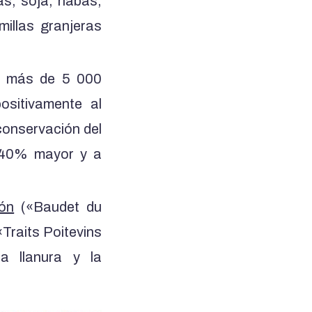
as, soja, habas,
millas granjeras
o más de 5 000
ositivamente al
 conservación del
n 40% mayor y a
ión
(«Baudet du
Traits Poitevins
la llanura y la