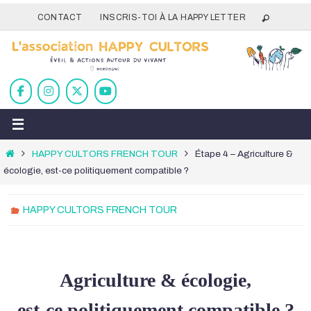
Passer
CONTACT
INSCRIS-TOI À LA HAPPY LETTER
vers
le
contenu
Home
HAPPY CULTORS FRENCH TOUR
Étape 4 – Agriculture &
écologie, est-ce politiquement compatible ?
HAPPY CULTORS FRENCH TOUR
Agriculture & écologie,
est-ce politiquement compatible ?