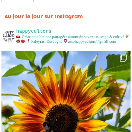
Au jour le jour sur Instagram
happycultors
Création d’actions partagées autour du vivant sauvage & cultivé
Paleyrac, Dordogne
assohappycultors@gmail.com