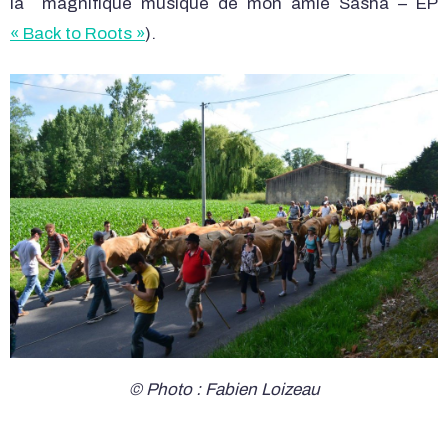
la magnifique musique de mon amie Sasha – EP
« Back to Roots »
).
© Photo : Fabien Loizeau