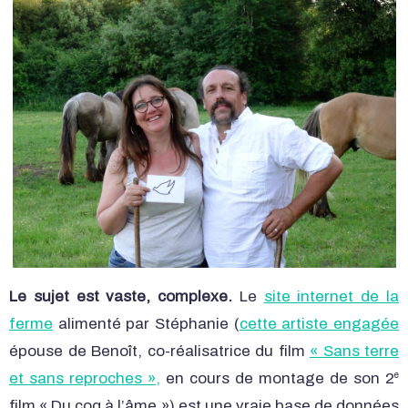
Le sujet est vaste, complexe.
Le
site internet de la
ferme
alimenté par Stéphanie (
cette artiste engagée
épouse de Benoît, co-réalisatrice du film
« Sans terre
e
et sans reproches »,
en cours de montage de son 2
film « Du coq à l’âme ») est une vraie base de données