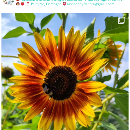
Paleyrac, Dordogne
assohappycultors@gmail.com