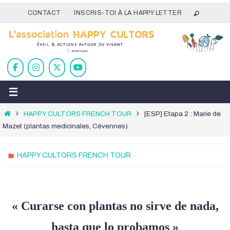
Passer
CONTACT
INSCRIS-TOI À LA HAPPY LETTER
vers
le
contenu
Home
HAPPY CULTORS FRENCH TOUR
[ESP] Etapa 2 : Marie de
Mazet (plantas medicinales, Cévennes)
HAPPY CULTORS FRENCH TOUR
«
Curarse con plantas no sirve de nada,
hasta que lo probamos
»