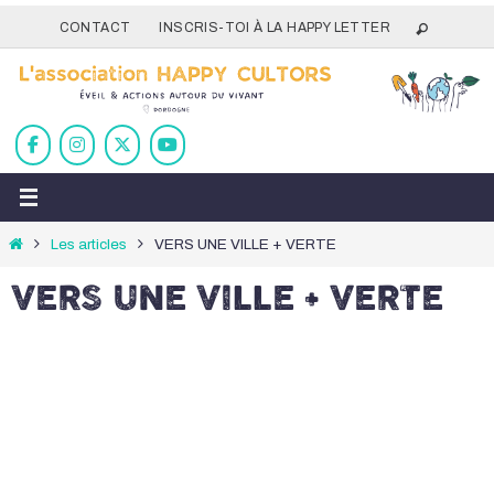
Passer
CONTACT
INSCRIS-TOI À LA HAPPY LETTER
vers
le
contenu
Home
Les articles
VERS UNE VILLE + VERTE
VERS UNE VILLE + VERTE