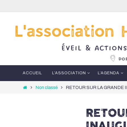
Passer
vers
le
contenu
Passer
ACCUEIL
L’ASSOCIATION
L’AGENDA
vers
le
Home
Non classé
RETOUR SUR LA GRANDE 
contenu
RETOU
INAUG