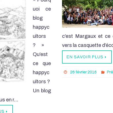
uoi ce
blog
happyc
ultors
c’est Margaux et ce
? »
vers la casquette d’éc
Qu’est
EN SAVOIR PLUS
ce que
happyc
26 février 2016
Pré
ultors ?
Un blog
ous en r…
US