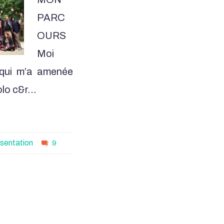
PARC
OURS
Moi
 qui m’a amenée
olo c&r…
sentation
9