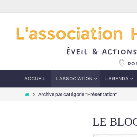
Passer
vers
le
contenu
Passer
ACCUEIL
L’ASSOCIATION
L’AGENDA
vers
le
Home
Archive par catégorie "Présentation"
contenu
LE BLO