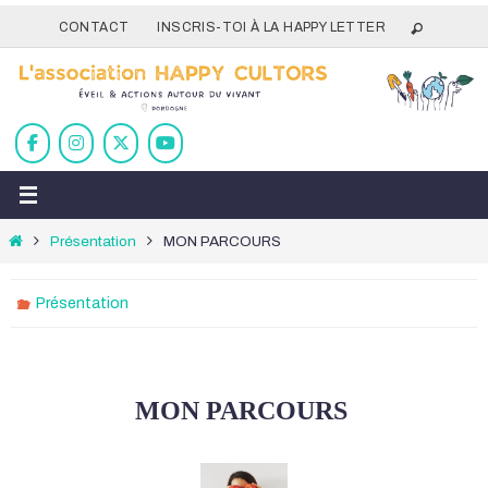
Passer
CONTACT
INSCRIS-TOI À LA HAPPY LETTER
vers
le
contenu
Home
Présentation
MON PARCOURS
Présentation
MON PARCOURS