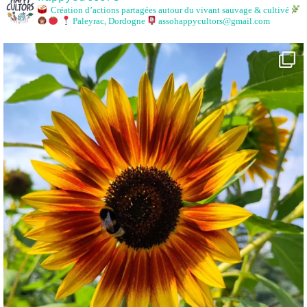
Création d’actions partagées autour du vivant sauvage & cultivé
Paleyrac, Dordogne
assohappycultors@gmail.com