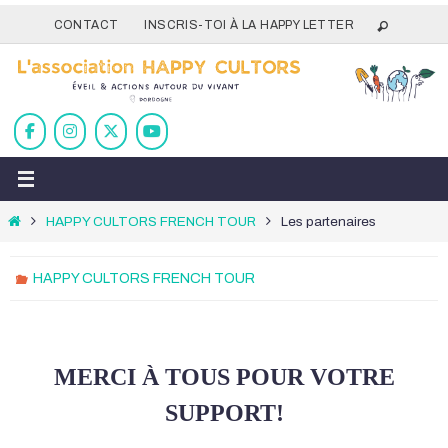
Passer
CONTACT
INSCRIS-TOI À LA HAPPY LETTER
vers
le
contenu
Home
HAPPY CULTORS FRENCH TOUR
Les partenaires
HAPPY CULTORS FRENCH TOUR
MERCI À TOUS POUR VOTRE
SUPPORT!