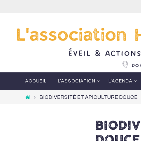
Passer
vers
le
contenu
Passer
ACCUEIL
L’ASSOCIATION
L’AGENDA
vers
le
Home
BIODIVERSITÉ ET APICULTURE DOUCE
contenu
BIODIV
DOUCE