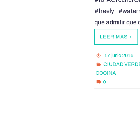
#freely #wate
que admitir que
LEER MAS
17 junio 2016
CIUDAD VERD
COCINA
0