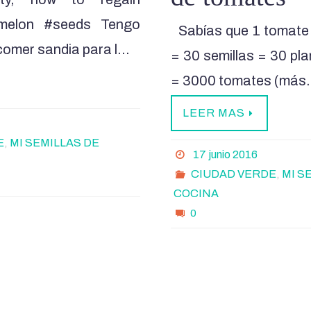
rmelon #seeds Tengo
Sabías que 1 tomate 
 comer sandia para l…
= 30 semillas = 30 pl
= 3000 tomates (má
LEER MAS
E
,
MI SEMILLAS DE
17 junio 2016
CIUDAD VERDE
,
MI S
COCINA
0