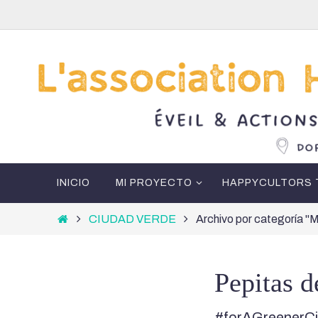
Ir
al
contenido
Ir
INICIO
MI PROYECTO
HAPPYCULTORS 
al
contenido
Inicio
CIUDAD VERDE
Archivo por categoría
Pepitas d
#forAGreenerC