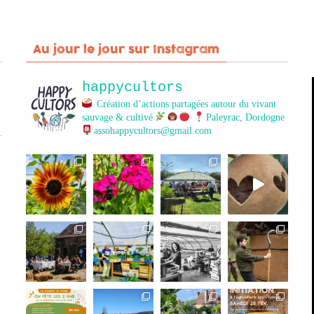
Au jour le jour sur Instagram
happycultors
Création d’actions partagées autour du vivant
sauvage & cultivé
Paleyrac, Dordogne
assohappycultors@gmail.com