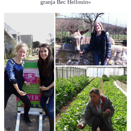
granja Bec Hellouin»