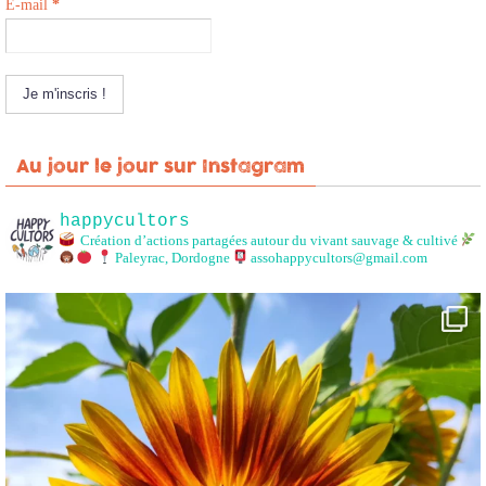
E-mail
*
Au jour le jour sur Instagram
happycultors
Création d’actions partagées autour du vivant sauvage & cultivé
Paleyrac, Dordogne
assohappycultors@gmail.com