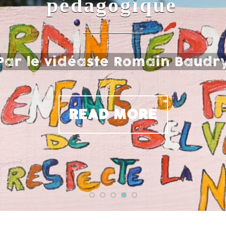
pédagogique
Par le vidéaste Romain Baudr
READ MORE