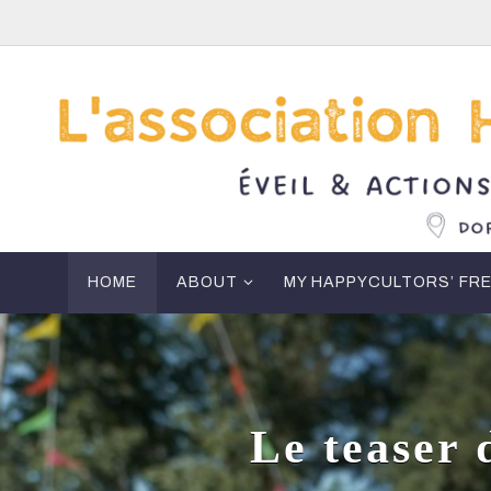
Skip
to
content
Skip
HOME
ABOUT
MY HAPPYCULTORS’ FR
to
content
Le teaser 