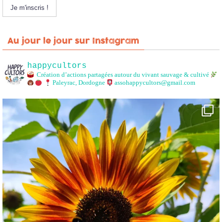
Au jour le jour sur Instagram
happycultors
Création d’actions partagées autour du vivant sauvage & cultivé
Paleyrac, Dordogne
assohappycultors@gmail.com