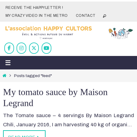
Skip
RECEIVE THE HAPPYLETTER !
to
MY CRAZY VIDEO IN THE METRO
CONTACT
content
Home
Posts tagged "feed"
My tomato sauce by Maison
Legrand
The Tomate sauce – 4 servings By Maison Legrand
Chili, January 2016, I am harvesting 40 kg of organi…