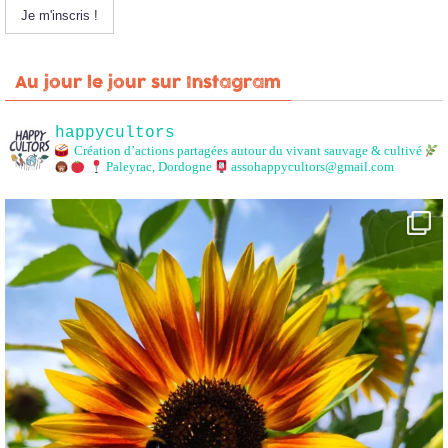
Au jour le jour sur Instagram
happycultors
Création d’actions partagées autour du vivant sauvage & cultivé
Paleyrac, Dordogne
assohappycultors@gmail.com