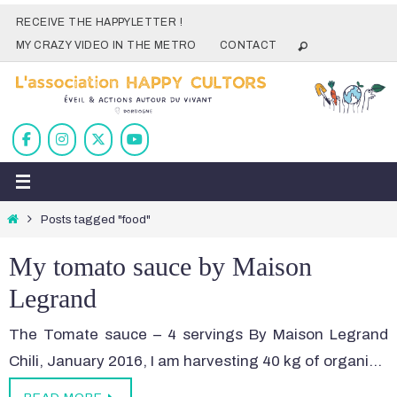
Skip
RECEIVE THE HAPPYLETTER !
to
MY CRAZY VIDEO IN THE METRO
CONTACT
content
Home
Posts tagged "food"
My tomato sauce by Maison
Legrand
The Tomate sauce – 4 servings By Maison Legrand
Chili, January 2016, I am harvesting 40 kg of organi…