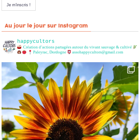
Au jour le jour sur Instagram
happycultors
Création d’actions partagées autour du vivant sauvage & cultivé
Paleyrac, Dordogne
assohappycultors@gmail.com