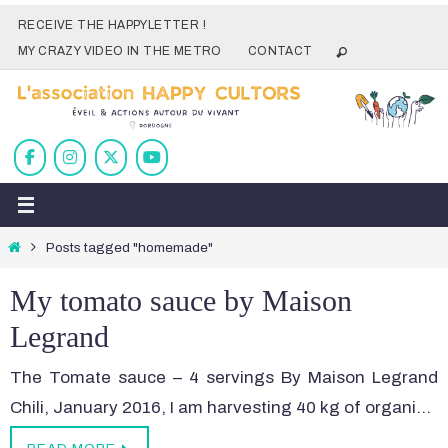
Skip
RECEIVE THE HAPPYLETTER !
to
MY CRAZY VIDEO IN THE METRO
CONTACT
content
Home
Posts tagged "homemade"
My tomato sauce by Maison
Legrand
The Tomate sauce – 4 servings By Maison Legrand
Chili, January 2016, I am harvesting 40 kg of organi…