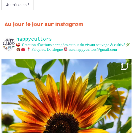
Au jour le jour sur Instagram
happycultors
Création d’actions partagées autour du vivant sauvage & cultivé
Paleyrac, Dordogne
assohappycultors@gmail.com