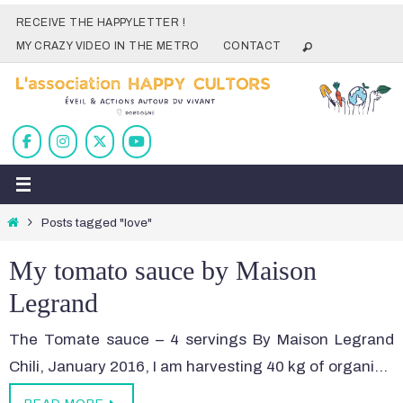
Skip
RECEIVE THE HAPPYLETTER !
to
MY CRAZY VIDEO IN THE METRO
CONTACT
content
Home
Posts tagged "love"
My tomato sauce by Maison
Legrand
The Tomate sauce – 4 servings By Maison Legrand
Chili, January 2016, I am harvesting 40 kg of organi…