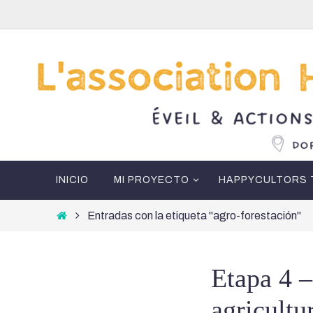
Ir
al
contenido
Ir
INICIO
MI PROYECTO
HAPPYCULTORS 
al
contenido
Inicio
Entradas con la etiqueta "agro-forestación"
Etapa 4 –
agricultu