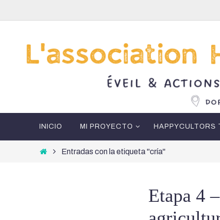
Ir
al
contenido
Ir
INICIO
MI PROYECTO
HAPPYCULTORS 
al
contenido
Inicio
Entradas con la etiqueta "cría"
Etapa 4 –
agricultu