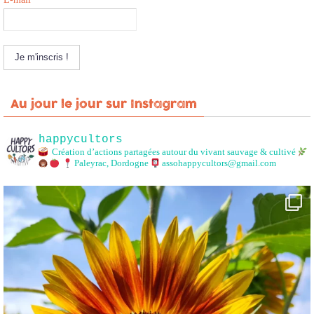
Au jour le jour sur Instagram
happycultors
Création d’actions partagées autour du vivant sauvage & cultivé
Paleyrac, Dordogne
assohappycultors@gmail.com