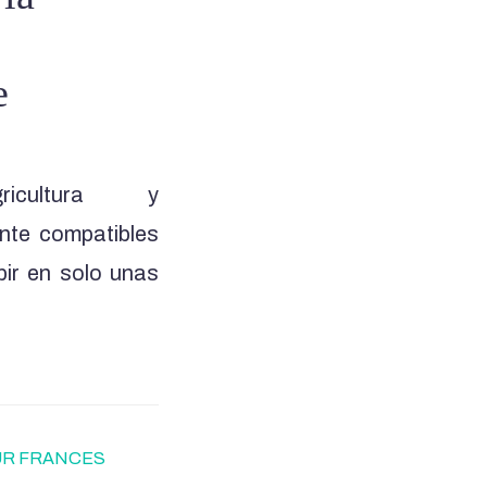
e
?
cultura y
ente compatibles
bir en solo unas
UR FRANCES