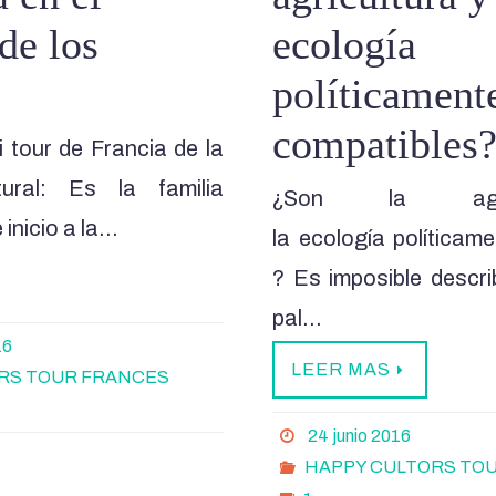
de los
ecología
”
políticament
compatibles
 tour de Francia de la
tural: Es la familia
¿Son la agri
inicio a la…
la ecología políticam
? Es imposible descri
pal…
16
LEER MAS
RS TOUR FRANCES
24 junio 2016
HAPPY CULTORS TO