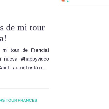
1
s de mi tour
a!
 mi tour de Francia!
 nueva #happyvideo
Saint Laurent está e…
RS TOUR FRANCES