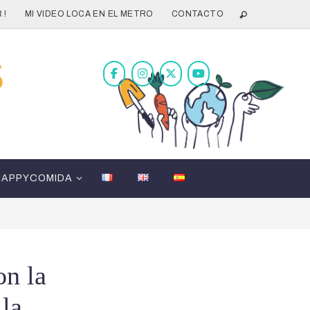
 !
MI VIDEO LOCA EN EL METRO
CONTACTO
HAPPYCOMIDA
on la
 la