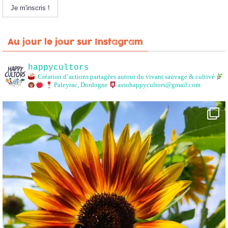
Au jour le jour sur Instagram
happycultors
Création d’actions partagées autour du vivant sauvage & cultivé
Paleyrac, Dordogne
assohappycultors@gmail.com