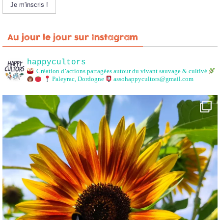
Au jour le jour sur Instagram
happycultors
Création d’actions partagées autour du vivant sauvage & cultivé
Paleyrac, Dordogne
assohappycultors@gmail.com