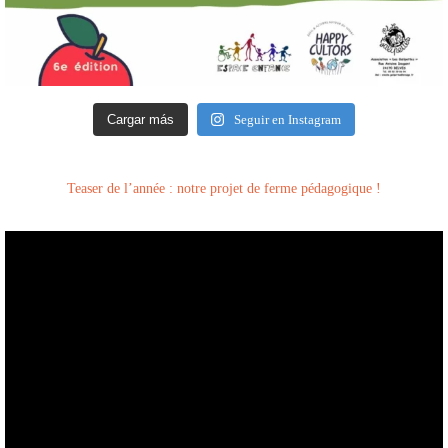
Cargar más
Seguir en Instagram
Teaser de l’année : notre projet de ferme pédagogique !