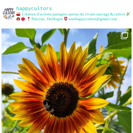
happycultors
Création d’actions partagées autour du vivant sauvage & cultivé
Paleyrac, Dordogne
assohappycultors@gmail.com