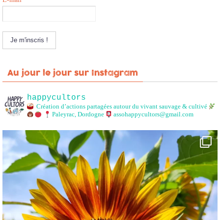
Au jour le jour sur Instagram
happycultors
Création d’actions partagées autour du vivant sauvage & cultivé
Paleyrac, Dordogne
assohappycultors@gmail.com