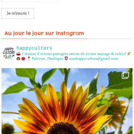
Au jour le jour sur Instagram
happycultors
Création d’actions partagées autour du vivant sauvage & cultivé
Paleyrac, Dordogne
assohappycultors@gmail.com