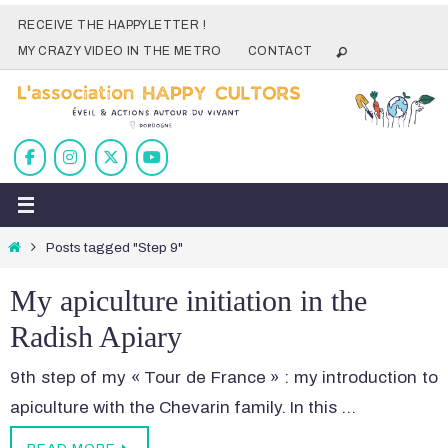
Skip
RECEIVE THE HAPPYLETTER !
to
MY CRAZY VIDEO IN THE METRO
CONTACT
content
Home
Posts tagged "Step 9"
My apiculture initiation in the
Radish Apiary
9th step of my « Tour de France » : my introduction to
apiculture with the Chevarin family. In this …