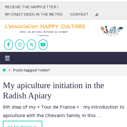
Skip
RECEIVE THE HAPPYLETTER !
to
MY CRAZY VIDEO IN THE METRO
CONTACT
content
Home
Posts tagged "vidéo"
My apiculture initiation in the
Radish Apiary
9th step of my « Tour de France » : my introduction to
apiculture with the Chevarin family. In this …