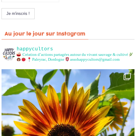
Au jour le jour sur Instagram
happycultors
Création d’actions partagées autour du vivant sauvage & cultivé
Paleyrac, Dordogne
assohappycultors@gmail.com