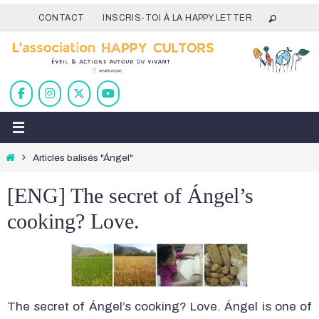
Passer
CONTACT
INSCRIS-TOI À LA HAPPY LETTER
vers
le
contenu
Home
Articles balisés "Ángel"
[ENG] The secret of Ángel’s
cooking? Love.
The secret of Ángel’s cooking? Love. Ángel is one of