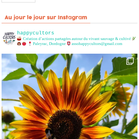
Au jour le jour sur Instagram
happycultors
Création d’actions partagées autour du vivant sauvage & cultivé
Paleyrac, Dordogne
assohappycultors@gmail.com