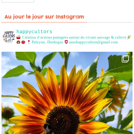
Au jour le jour sur Instagram
happycultors
Création d’actions partagées autour du vivant sauvage & cultivé
Paleyrac, Dordogne
assohappycultors@gmail.com