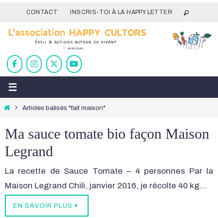
Passer
CONTACT
INSCRIS-TOI À LA HAPPY LETTER
vers
le
contenu
Home
Articles balisés "fait maison"
Ma sauce tomate bio façon Maison
Legrand
La recette de Sauce Tomate – 4 personnes Par la
Maison Legrand Chili, janvier 2016, je récolte 40 kg…
EN SAVOIR PLUS