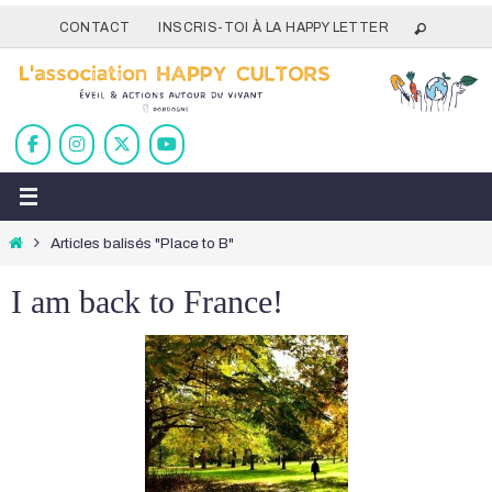
Passer
CONTACT
INSCRIS-TOI À LA HAPPY LETTER
vers
le
contenu
Home
Articles balisés "Place to B"
I am back to France!