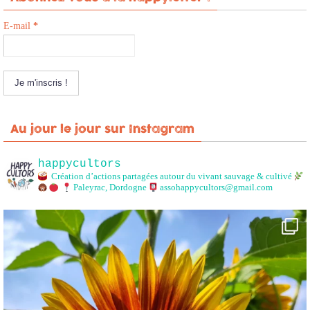
E-mail
*
Au jour le jour sur Instagram
happycultors
Création d’actions partagées autour du vivant sauvage & cultivé
Paleyrac, Dordogne
assohappycultors@gmail.com