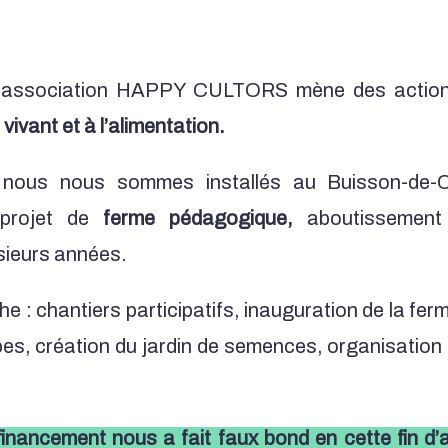
 l’association HAPPY CULTORS mène des actio
vivant et à l’alimentation.
 nous nous sommes installés au Buisson-de-
 projet de
ferme pédagogique,
aboutissement 
usieurs années.
che : chantiers participatifs, inauguration de la fer
pes, création du jardin de semences, organisation
inancement nous a fait faux bond en cette fin d’