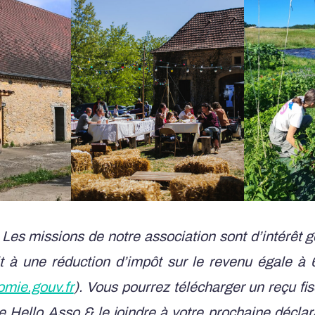
 Les missions de notre association sont d’intérêt 
it à une réduction d’impôt sur le revenu égale 
mie.gouv.fr
). Vous pourrez télécharger un reçu fis
e Hello Asso & le joindre à votre prochaine décla