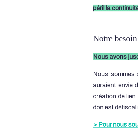
péril la continui
Notre besoin
Nous avons jusq
Nous sommes à
auraient envie d
création de lien
don est défiscal
> Pour nous soute