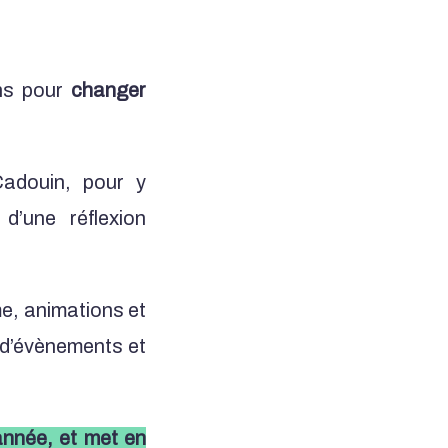
ns pour
changer
Cadouin, pour y
d’une réflexion
me, animations et
 d’évènements et
année, et met en