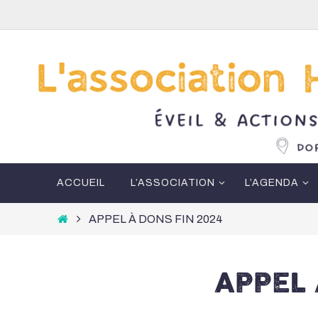
Passer
vers
le
contenu
Passer
ACCUEIL
L’ASSOCIATION
L’AGENDA
vers
le
Home
APPEL À DONS FIN 2024
contenu
APPEL