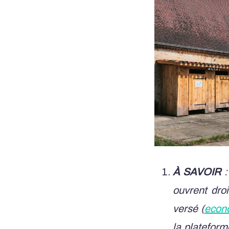
À SAVOIR
:
ouvrent dro
versé (
econo
la plateform