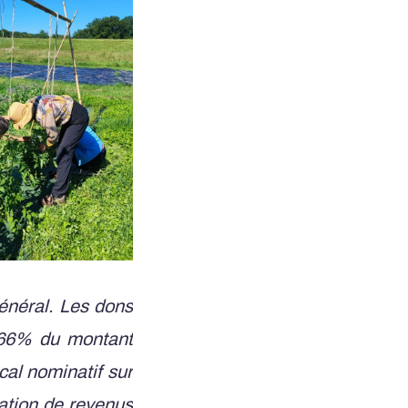
général. Les dons
à 66% du montant
cal nominatif sur
ration de revenus