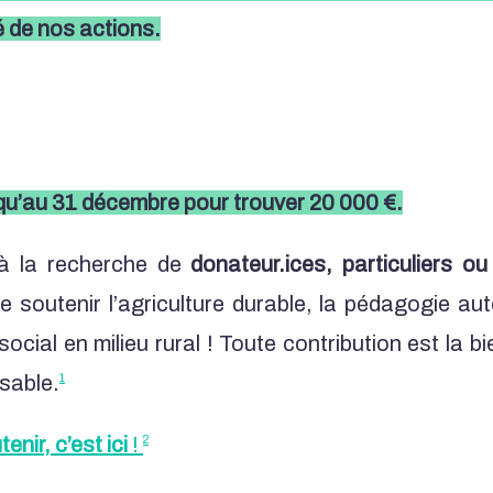
té de nos actions.
u’au 31 décembre pour trouver 20 000 €.
 la recherche de
donateur.ices, particuliers ou
e soutenir l’agriculture durable, la pédagogie aut
 social en milieu rural ! Toute contribution est la b
isable.
1
nir, c’est ici
!
2