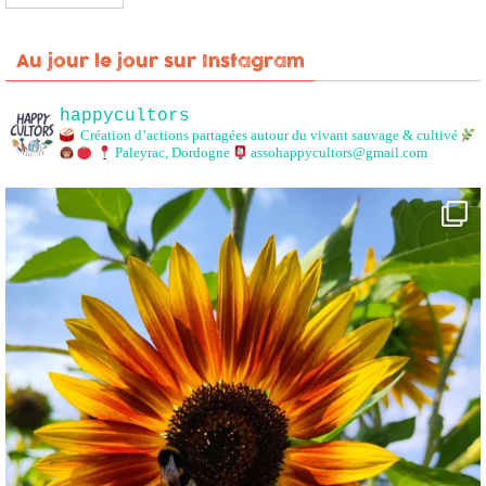
Au jour le jour sur Instagram
happycultors
Création d’actions partagées autour du vivant sauvage & cultivé
Paleyrac, Dordogne
assohappycultors@gmail.com