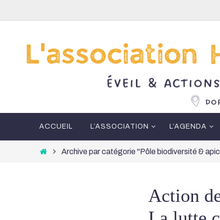
Passer
vers
le
contenu
Passer
ACCUEIL
L’ASSOCIATION
L’AGENDA
vers
le
Home
Archive par catégorie "Pôle biodiversité & api
contenu
Action de
La lutte 