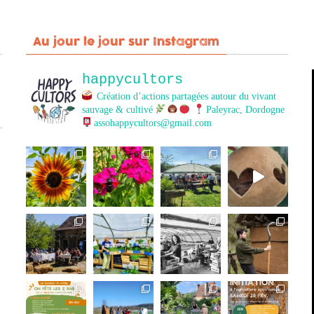
Au jour le jour sur Instagram
happycultors
Création d’actions partagées autour du vivant
sauvage & cultivé
Paleyrac, Dordogne
assohappycultors@gmail.com