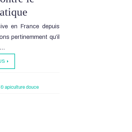
iatique
ive en France depuis
ns pertinemment qu’il
b…
US
é & apiculture douce