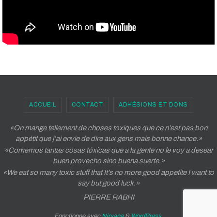
ACCUEIL
CONTACT
ADHÉSIONS ET DONS
«On mange tellement de choses toxiques que ce n’est pas bon
appétit que j’ai envie de dire aux gens mais bonne chance.»
«Comemos tantas cosas tóxicas que a la gente no le voy a desear
buen provecho sino buena suerte.»
«We eat so many toxic stuff that It’s no more good appetite I want to
say but good luck.»
PIERRE RABHI
Fonctionne avec
Nirvana
&
WordPress.