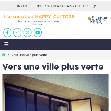
Passer
CONTACT
INSCRIS-TOI À LA HAPPY LETTER
vers
le
contenu
Home
Vers une ville plus verte
Vers une ville plus verte