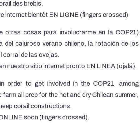
orail des brebis.
ite internet bientôt EN LIGNE (fingers crossed)
re otras cosas para involucrarme en la COP21)
 del caluroso verano chileno, la rotación de los
l corral de las ovejas.
n nuestro sitio internet pronto EN LINEA (ojalá).
(in order to get involved in the COP21,
among
he farm all prep for the hot and dry Chilean summer,
sheep corail constructions.
e ONLINE soon (fingers crossed).