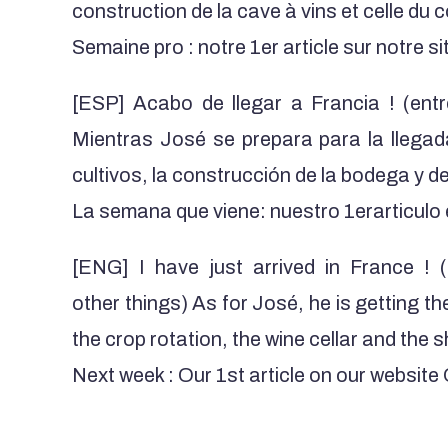
construction de la cave à vins et celle du c
Semaine pro : notre 1er article sur notre s
[ESP] Acabo de llegar a Francia ! (ent
Mientras José se prepara para la llegada
cultivos, la construcción de la bodega y de
La semana que viene: nuestro 1erarticulo e
[ENG] I have just arrived in France ! 
ot
her
thin
gs
) As for José, he is getting t
the crop rotation, the wine cellar and the 
Next week : Our 1st article on our websit