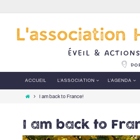
Passer
vers
le
contenu
Passer
ACCUEIL
L’ASSOCIATION
L’AGENDA
vers
le
Home
I am back to France!
contenu
I am back to Fra