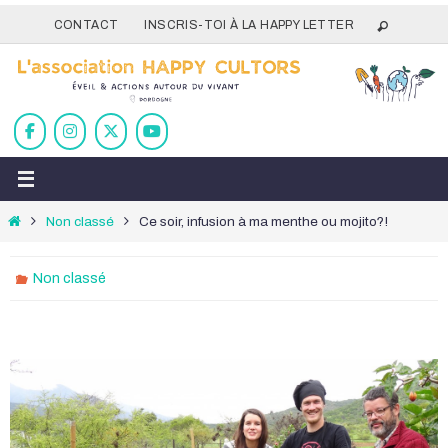
Passer
CONTACT
INSCRIS-TOI À LA HAPPY LETTER
vers
le
contenu
Home
Non classé
Ce soir, infusion à ma menthe ou mojito?!
Non classé