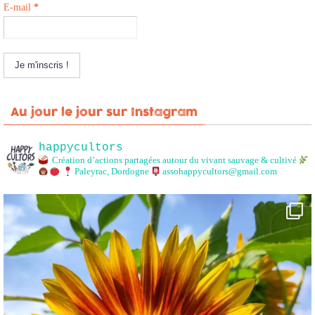
E-mail
*
Au jour le jour sur Instagram
happycultors
Création d’actions partagées autour du vivant sauvage & cultivé
Paleyrac, Dordogne
assohappycultors@gmail.com