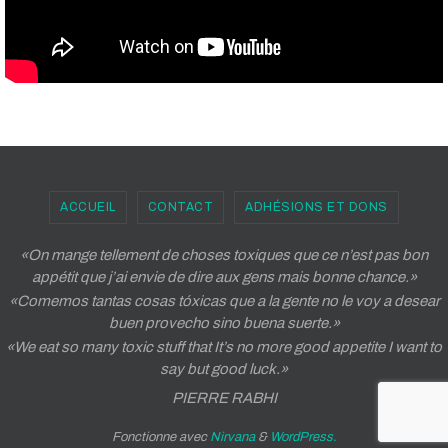
ACCUEIL
CONTACT
ADHÉSIONS ET DONS
«On mange tellement de choses toxiques que ce n’est pas bon
appétit que j’ai envie de dire aux gens mais bonne chance.»
«Comemos tantas cosas tóxicas que a la gente no le voy a desear
buen provecho sino buena suerte.»
«We eat so many toxic stuff that It’s no more good appetite I want to
say but good luck.»
PIERRE RABHI
Fonctionne avec
Nirvana
&
WordPress.