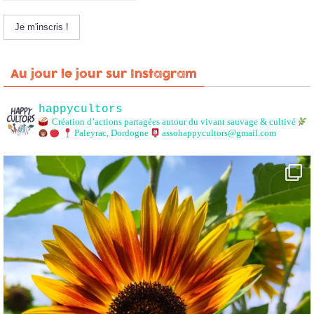
Au jour le jour sur Instagram
happycultors
Création d’actions partagées autour du vivant sauvage & cultivé
Paleyrac, Dordogne
assohappycultors@gmail.com