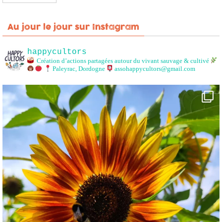
Au jour le jour sur Instagram
happycultors
Création d’actions partagées autour du vivant sauvage & cultivé
Paleyrac, Dordogne
assohappycultors@gmail.com