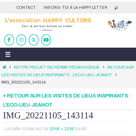
Passer
CONTACT
INSCRIS-TOI À LA HAPPY LETTER
vers
le
contenu
Home
NOTRE PROJET DE FERME PÉDAGOGIQUE
RETOUR SUR
LES VISITES DE LIEUX INSPIRANTS : L'ECO-LIEU JEANOT
IMG_20221105_143114
« RETOUR SUR LES VISITES DE LIEUX INSPIRANTS :
L’ECO-LIEU JEANOT
IMG_20221105_143114
La taille totale est de
pixels
2048 × 1536