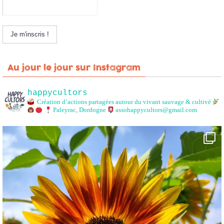
Au jour le jour sur Instagram
happycultors
Création d’actions partagées autour du vivant sauvage & cultivé
Paleyrac, Dordogne
assohappycultors@gmail.com