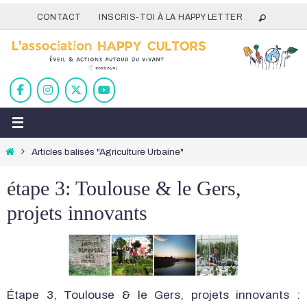
Passer
CONTACT
INSCRIS-TOI À LA HAPPY LETTER
vers
le
contenu
Home
Articles balisés "Agriculture Urbaine"
étape 3: Toulouse & le Gers,
projets innovants
Étape 3, Toulouse & le Gers, projets innovants :