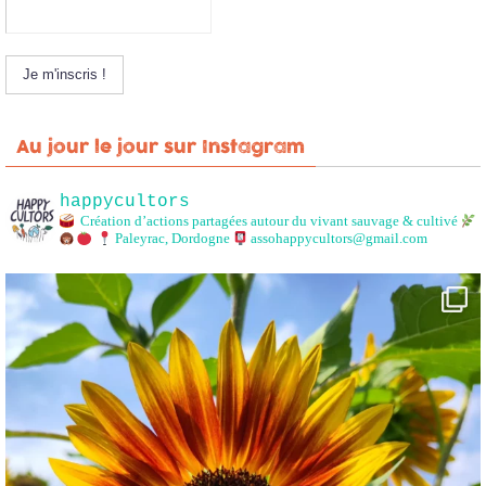
Au jour le jour sur Instagram
happycultors
Création d’actions partagées autour du vivant sauvage & cultivé
Paleyrac, Dordogne
assohappycultors@gmail.com