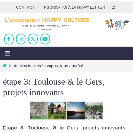
Passer
CONTACT
INSCRIS-TOI À LA HAPPY LETTER
vers
le
contenu
Home
Articles balisés "campus Jean Jaurès"
étape 3: Toulouse & le Gers,
projets innovants
Étape 3, Toulouse & le Gers, projets innovants :