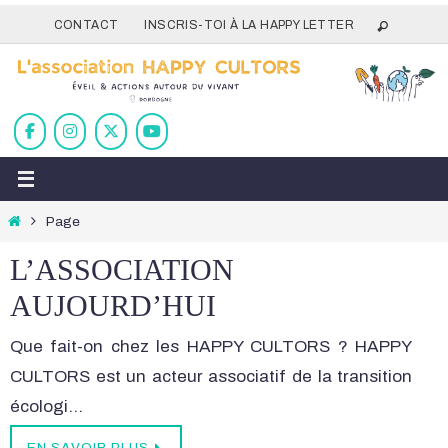
Passer
CONTACT
INSCRIS-TOI À LA HAPPY LETTER
vers
le
contenu
Home
Page
L’ASSOCIATION
AUJOURD’HUI
Que fait-on chez les HAPPY CULTORS ? HAPPY
CULTORS est un acteur associatif de la transition
écologi…
EN SAVOIR PLUS