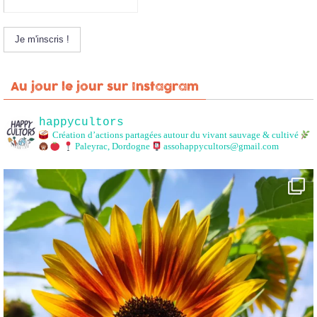
Au jour le jour sur Instagram
happycultors
Création d’actions partagées autour du vivant sauvage & cultivé
Paleyrac, Dordogne
assohappycultors@gmail.com