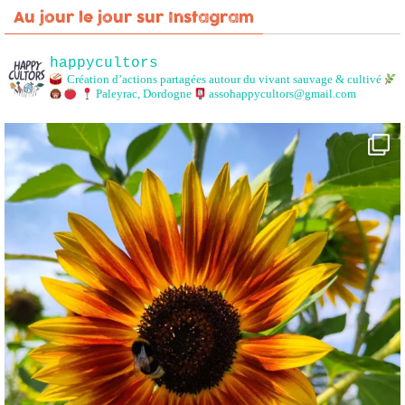
Au jour le jour sur Instagram
happycultors
Création d’actions partagées autour du vivant sauvage & cultivé
Paleyrac, Dordogne
assohappycultors@gmail.com