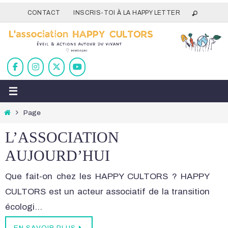
Passer
CONTACT
INSCRIS-TOI À LA HAPPY LETTER
vers
le
contenu
Home
Page
L’ASSOCIATION
AUJOURD’HUI
Que fait-on chez les HAPPY CULTORS ? HAPPY
CULTORS est un acteur associatif de la transition
écologi…
EN SAVOIR PLUS