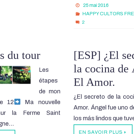
25 mai 2016
HAPPY CULTORS FR
2
s du tour
[ESP] ¿El se
la cocina de
Les
El Amor.
étapes
de mon
¿El secreto de la coc
e 12
Ma nouvelle
Amor. Ángel fue uno d
sur la Ferme Saint
los más lindos que tuv
ligne…
EN SAVOIR PLUS