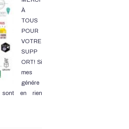
À
TOUS
POUR
VOTRE
SUPP
ORT! Si
mes
génére
 sont en rien
…