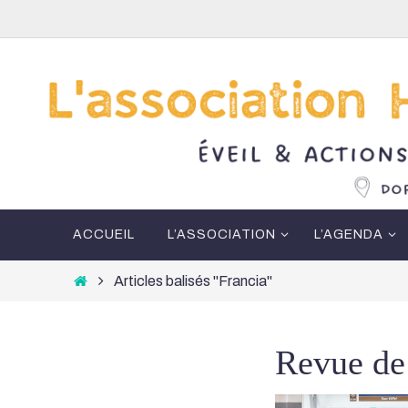
Passer
vers
le
contenu
Passer
ACCUEIL
L’ASSOCIATION
L’AGENDA
vers
le
Home
Articles balisés "Francia"
contenu
Revue de