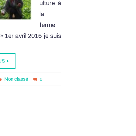
ulture à
la
ferme
» 1er avril 2016 je suis
US
Non classé
0