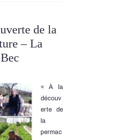
uverte de la
ture – La
 Bec
« À la
découv
erte de
la
permac