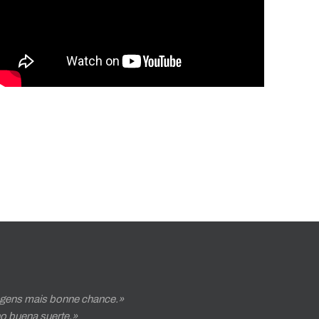
ux gens mais bonne chance.»
o buena suerte.»