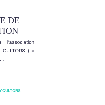
E DE
TION
 l’association
Y CULTORS (loi
a…
PY CULTORS