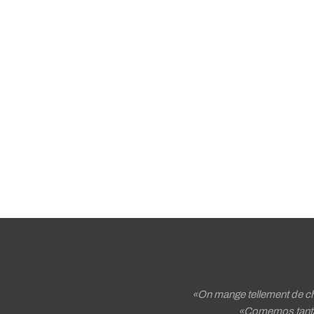
«On mange tellement de cho
«Comemos tantas