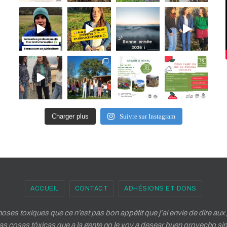
Charger plus
Suivre sur Instagram
ACCUEIL
CONTACT
ADHÉSIONS ET DONS
ses toxiques que ce n’est pas bon appétit que j’ai envie de dire a
 cosas tóxicas que a la gente no le voy a desear buen provecho sin