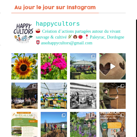
Au jour le jour sur Instagram
happycultors
Création d’actions partagées autour du vivant
sauvage & cultivé
Paleyrac, Dordogne
assohappycultors@gmail.com