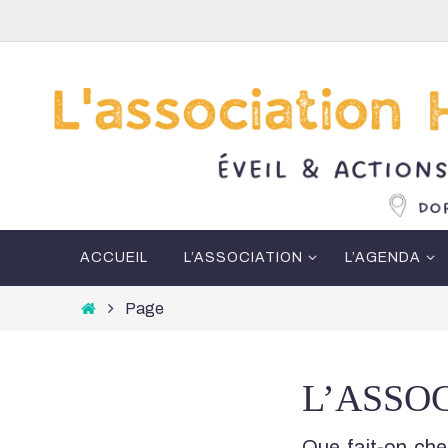
Passer
vers
le
contenu
Passer
ACCUEIL
L’ASSOCIATION
L’AGENDA
vers
le
Home
Page
contenu
L’ASSO
Que fait-on c