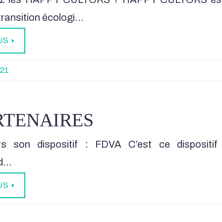
 transition écologi…
US
021
RTENAIRES
rs son dispositif : FDVA C’est ce dispositi
 d…
US